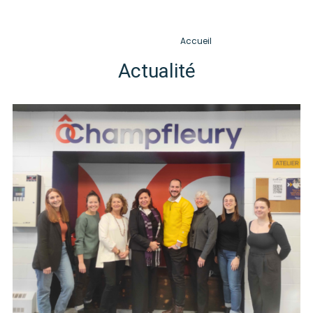
[us_page_title description= »1″ font_size= »1.8rem » inline= »1″]
Accueil
Actualité
(Page 2)
Actualité